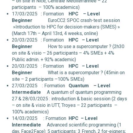
– on site in Nice, Centrale Mediterrannée – 22
participants – 100% academics)
17/03/2025 : Formation
HPC
– Level
Beginner
EuroCC2 SPOC crash-test session
»Introduction to HPC for decision-makers (SMES) »
(March 17th – April 13rd, 4 weeks, online)
20/03/2025 : Formation
HPC
– Level
Beginner
How to use a supercomputer ? (2h30
on site & visio – 26 participants – 4% SMEs + 4%
Public admin. + 92% academic)
20/03/2025 : Formation
HPC
– Level
Beginner
What is a supercomputer ? (45min on
site – 2 participants –100% SMEs)
27/03/2025 : Formation
Quantum
– Level
Intermediate
A quantum of quantum programming
27 & 28/03/2025 : introduction & basic session (2 days
– on site & visio in UTT, Troyes – 22 participants –
100% academics)
14/03/2025 : Formation
HPC
– Level
Intermediate
Advanced scientific programming (1
day, Face2Face): 5 participants: 3 French, 2 for-eigners;