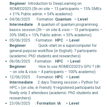
Beginner
Introduction to DeepLearning on
ROMEO2025 (5h on site – 13 participants – 15% SMEs
+ 31% Public admin. + 54% academic)
04/06/2025 : Formation
Quantum
– Level
Intermediate
A quantum of quantum programming :
basics session (3h – on site & visio – 13 participants –
30% SMEs + 15% Public admin. + 55% academic)
05/06/2025 : Formation
HPC
– Level
Beginner
Quick-start on a supercomputer for
general purpose workflow (in English). 7 participants
(academic: PhD students and researchers).
06/06/2025 : Formation
HPC
– Level
Beginner
How to use ROMEO2025’s GPU ? (4h
– on site & visio – 4 participants – 100% academic)
12/06/2025 : Formation
HPC
– Level
Intermediate
2 days Training session « Python for
HPC » (on site, in French). 9 registered participants but
finally only 3 attendees (academic: PhD students and
researchers).
23/06/2025
: Formation IA
– Level