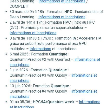
Deep Learning –
Informations et Inscriptions
/
COMPLET!
30 mars de 9h à 18h : Formation
HPC
: Fundamentals of
Deep Learning –
Informations et Inscriptions
2 avril de 14h à 17h : Formation
HPC
: Intro au HPC
(2/2) : Premiers pas sur un supercalculateur –
Informations et Inscriptions
8 avril de 13h30 à 17h30 : Formation
IA
: Accélérer l’IA
grâce au calcul haute performance et aux GPU
multiples –
Informations
et Inscriptions
6 mai 2025 : Formation
Quantique
:
QuantumInPractice#2 with Qperfect –
informations et
inscriptions
3 juin 2026 : Formation
Quantique
:
QuantumInPractice#3 with Quobly –
informations et
inscriptions
10 juin 2026 : Formation
Quantique
:
QuantumInPractice#4 with Quobly –
informations et
inscriptions
01 au 05/06 :
HPC/IA/Quantum week
–
Informations
et Inscriptions