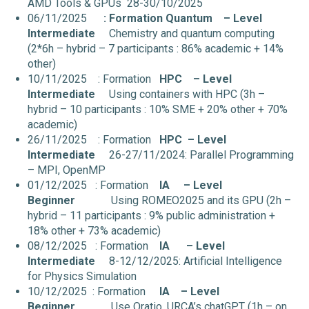
AMD Tools & GPUs 28-30/10/2025
06/11/2025
: Formation Quantum
– Level
Intermediate
Chemistry and quantum computing
(2*6h – hybrid – 7 participants : 86% academic + 14%
other)
10/11/2025 : Formation
HPC
– Level
Intermediate
Using containers with HPC (3h –
hybrid – 10 participants : 10% SME + 20% other + 70%
academic)
26/11/2025 : Formation
HPC
– Level
Intermediate
26-27/11/2024: Parallel Programming
– MPI, OpenMP
01/12/2025 : Formation
IA
– Level
Beginner
Using ROMEO2025 and its GPU (2h –
hybrid – 11 participants : 9% public administration +
18% other + 73% academic)
08/12/2025 : Formation
IA
– Level
Intermediate
8-12/12/2025: Artificial Intelligence
for Physics Simulation
10/12/2025 : Formation
IA
– Level
Beginner
Use Oratio, URCA’s chatGPT (1h – on