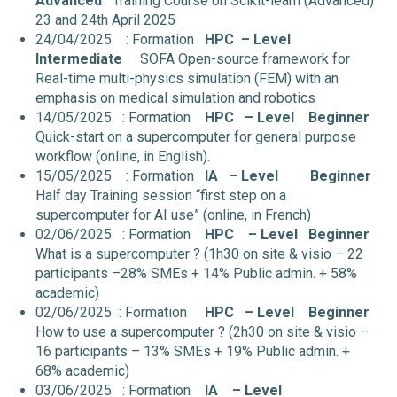
Advanced
Training Course on Scikit-learn (Advanced)
23 and 24th April 2025
24/04/2025 : Formation
HPC
– Level
Intermediate
SOFA Open-source framework for
Real-time multi-physics simulation (FEM) with an
emphasis on medical simulation and robotics
14/05/2025 : Formation
HPC
– Level
Beginner
Quick-start on a supercomputer for general purpose
workflow (online, in English).
15/05/2025 : Formation
IA
– Level
Beginner
Half day Training session “first step on a
supercomputer for AI use” (online, in French)
02/06/2025 : Formation
HPC
– Level
Beginner
What is a supercomputer ? (1h30 on site & visio – 22
participants –28% SMEs + 14% Public admin. + 58%
academic)
02/06/2025 : Formation
HPC
– Level
Beginner
How to use a supercomputer ? (2h30 on site & visio –
16 participants – 13% SMEs + 19% Public admin. +
68% academic)
03/06/2025 : Formation
IA
– Level